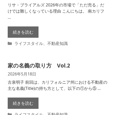
リサ・ブライアルズ 2026年の市場で「ただ売る」だ
けでは難しくなっている理由 こんにちは。 南カリフ
…
続きを読む
カ
ライフスタイル
、
不動産知識
テ
ゴ
リ
家の名義の取り方 Vol.2
ー
2026年5月18日
古泉明子 前回は、カリフォルニア州における不動産の
主な名義(Title)の持ち方として、以下の①から⑤ …
続きを読む
カ
ライフスタイル
、
不動産知識