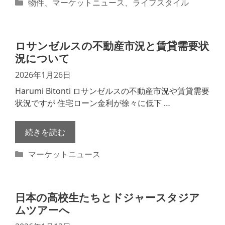
カ
物件
、
マーケットニュース
、
ライフスタイル
テ
ゴ
リ
ロサンゼルスの不動産市況と賃貸需要状
ー
況について
2026年1月26日
Harumi Bitonti ロサンゼルスの不動産市況や賃貸需要
状況ですが 住宅ローン金利が徐々に低下 …
続きを読む
カ
マーケットニュース
テ
ゴ
リ
日本の高校生たちとドジャースタジア
ー
ムツアーへ