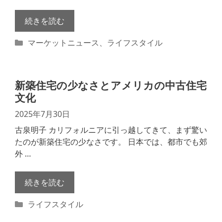
続きを読む
カ
マーケットニュース
、
ライフスタイル
テ
ゴ
リ
新築住宅の少なさとアメリカの中古住宅
ー
文化
2025年7月30日
古泉明子 カリフォルニアに引っ越してきて、まず驚い
たのが新築住宅の少なさです。 日本では、都市でも郊
外 …
続きを読む
カ
ライフスタイル
テ