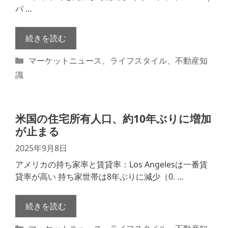
パ …
続きを読む
カ
マーケットニュース
、
ライフスタイル
、
不動産知
テ
識
ゴ
リ
ー
米国の住宅所有人口、約10年ぶりに増加
が止まる
2025年9月8日
アメリカの持ち家率と賃貸率：Los Angelesは一番賃
貸率が高い 持ち家世帯は8年ぶりに減少（0. …
続きを読む
カ