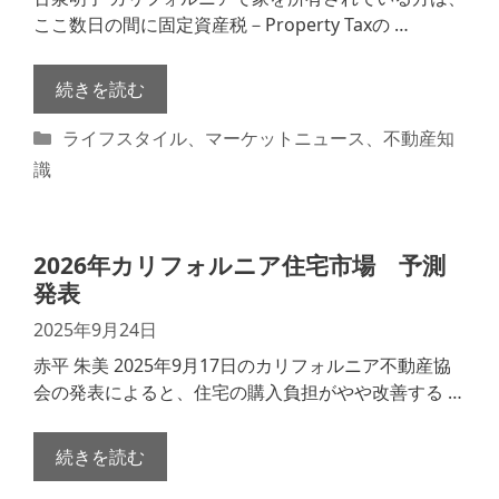
ここ数日の間に固定資産税－Property Taxの …
続きを読む
カ
ライフスタイル
、
マーケットニュース
、
不動産知
テ
識
ゴ
リ
ー
2026年カリフォルニア住宅市場 予測
発表
2025年9月24日
赤平 朱美 2025年9月17日のカリフォルニア不動産協
会の発表によると、住宅の購入負担がやや改善する …
続きを読む