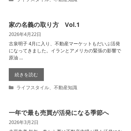
テ
ゴ
リ
家の名義の取り方 Vol.1
ー
2026年4月22日
古泉明子 4月に入り、不動産マーケットもだいぶ活発
になってきました。イランとアメリカの緊張の影響で
原油 …
続きを読む
カ
ライフスタイル
、
不動産知識
テ
ゴ
リ
一年で最も売買が活発になる季節へ
ー
2026年3月2日