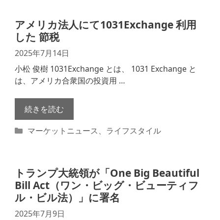
ゴ
リ
アメリカ法人にて1031Exchange 利用
ー
した 節税
2025年7月14日
小松 俊樹 1031Exchange とは、 1031 Exchange と
は、アメリカ合衆国の投資用 …
続きを読む
カ
マーケットニュース
、
ライフスタイル
テ
ゴ
リ
トランプ大統領が「One Big Beautiful
ー
Bill Act（ワン・ビッグ・ビューティフ
ル・ビル法）」に署名
2025年7月9日