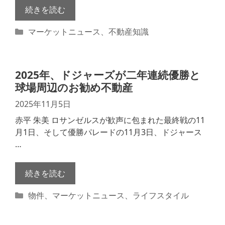
続きを読む
カ
マーケットニュース
、
不動産知識
テ
ゴ
リ
2025年、ドジャーズが二年連続優勝と
ー
球場周辺のお勧め不動産
2025年11月5日
赤平 朱美 ロサンゼルスが歓声に包まれた最終戦の11
月1日、そして優勝パレードの11月3日、ドジャース
…
続きを読む
カ
物件
、
マーケットニュース
、
ライフスタイル
テ
ゴ