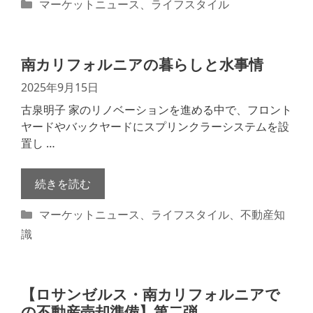
カ
マーケットニュース
、
ライフスタイル
テ
ゴ
リ
南カリフォルニアの暮らしと水事情
ー
2025年9月15日
古泉明子 家のリノベーションを進める中で、フロント
ヤードやバックヤードにスプリンクラーシステムを設
置し …
続きを読む
カ
マーケットニュース
、
ライフスタイル
、
不動産知
テ
識
ゴ
リ
ー
【ロサンゼルス・南カリフォルニアで
の不動産売却準備】第二弾