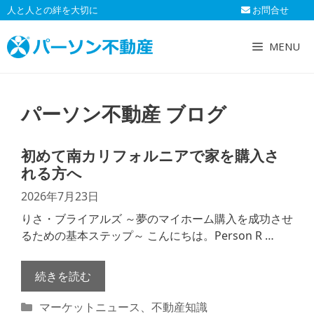
コ
人と人との絆を大切に
お問合せ
ン
テ
MENU
ン
ツ
へ
パーソン不動産 ブログ
ス
キ
ッ
初めて南カリフォルニアで家を購入さ
プ
れる方へ
2026年7月23日
りさ・ブライアルズ ～夢のマイホーム購入を成功させ
るための基本ステップ～ こんにちは。Person R …
続きを読む
カ
マーケットニュース
、
不動産知識