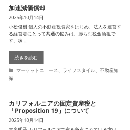
リ
加速減価償却
ー
2025年10月14日
小松俊樹 個人の不動産投資家をはじめ、法人を運営す
る経営者にとって共通の悩みは、膨らむ税金負担で
す。稼 …
続きを読む
カ
マーケットニュース
、
ライフスタイル
、
不動産知
テ
識
ゴ
リ
ー
カリフォルニアの固定資産税と
「Proposition 19」について
2025年10月14日
古泉明子 カリフォルニアで家を所有されている方は、