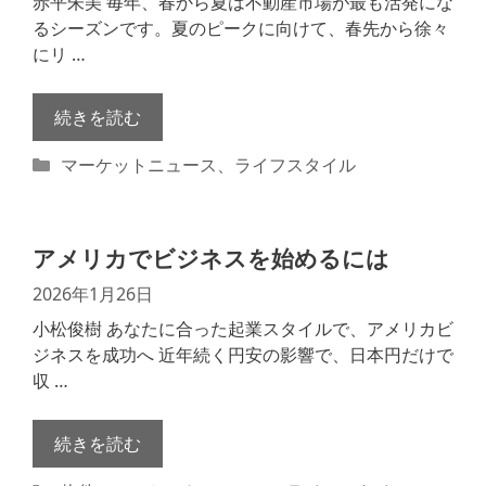
赤平朱美 毎年、春から夏は不動産市場が最も活発にな
るシーズンです。夏のピークに向けて、春先から徐々
にリ …
続きを読む
カ
マーケットニュース
、
ライフスタイル
テ
ゴ
リ
アメリカでビジネスを始めるには
ー
2026年1月26日
小松俊樹 あなたに合った起業スタイルで、アメリカビ
ジネスを成功へ 近年続く円安の影響で、日本円だけで
収 …
続きを読む