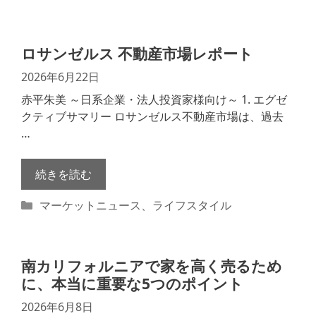
テ
ゴ
リ
ロサンゼルス 不動産市場レポート
ー
2026年6月22日
赤平朱美 ～日系企業・法人投資家様向け～ 1. エグゼ
クティブサマリー ロサンゼルス不動産市場は、過去
…
続きを読む
カ
マーケットニュース
、
ライフスタイル
テ
ゴ
リ
南カリフォルニアで家を高く売るため
ー
に、本当に重要な5つのポイント
2026年6月8日