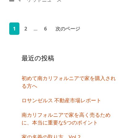
テ
ゴ
リ
ペ
ー
ペ
ペ
1
2
…
6
次のページ
ー
ー
ー
ジ
ジ
ジ
最近の投稿
初めて南カリフォルニアで家を購入され
る方へ
ロサンゼルス 不動産市場レポート
南カリフォルニアで家を高く売るため
に、本当に重要な5つのポイント
家の名義の取り方 Vol.2