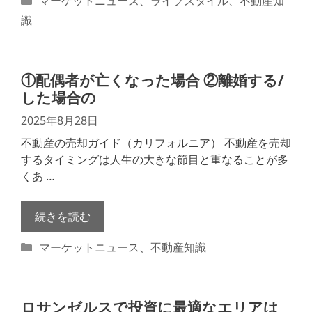
マーケットニュース
、
ライフスタイル
、
不動産知
テ
識
ゴ
リ
ー
①配偶者が亡くなった場合 ②離婚する/
した場合の
2025年8月28日
不動産の売却ガイド（カリフォルニア） 不動産を売却
するタイミングは人生の大きな節目と重なることが多
くあ …
続きを読む
カ
マーケットニュース
、
不動産知識
テ
ゴ
リ
ロサンゼルスで投資に最適なエリアは