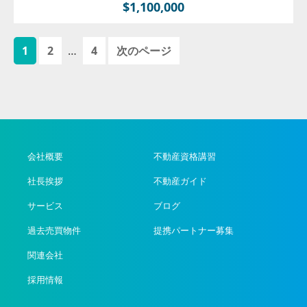
$1,100,000
ペ
ペ
ペ
1
2
…
4
次のページ
ー
ー
ー
ジ
ジ
ジ
会社概要
不動産資格講習
社長挨拶
不動産ガイド
サービス
ブログ
過去売買物件
提携パートナー募集
関連会社
採用情報