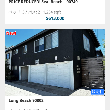
PRICE REDUCED! Seal Beach 90740
ベッド: 3 /
バス: 2
1,234 sqft
$613,000
New!
販売中
Long Beach 90802