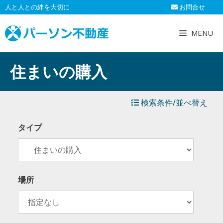
コ
人と人との絆を大切に
お問合せ
ン
テ
MENU
ン
ツ
へ
住まいの購入
ス
キ
ッ
検索条件/並べ替え
プ
タイプ
場所