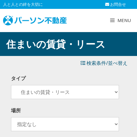
コ
人と人との絆を大切に
お問合せ
ン
テ
MENU
ン
ツ
へ
住まいの賃貸・リース
ス
キ
ッ
検索条件/並べ替え
プ
タイプ
場所