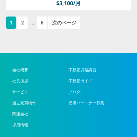
$3,100/月
ペ
ペ
ペ
1
2
…
6
次のページ
ー
ー
ー
ジ
ジ
ジ
会社概要
不動産資格講習
社長挨拶
不動産ガイド
サービス
ブログ
過去売買物件
提携パートナー募集
関連会社
採用情報