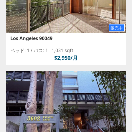
販売中
Los Angeles 90049
ベッド: 1 /
バス: 1
1,031 sqft
$2,950/月