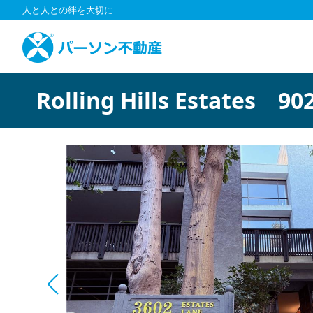
コ
人と人との絆を大切に
ン
テ
ン
ツ
へ
Rolling Hills Estates 90
ス
キ
ッ
プ