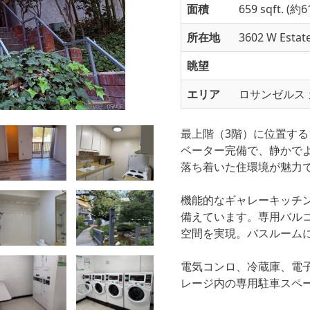
面積
659 sqft. (
所在地
3602 W Estate
眺望
エリア
ロサンゼルス 
最上階（3階）に位置する
ベーター完備で、静かで
落ち着いた住環境が魅力
機能的なギャレーキッチ
備えています。専用バル
空間を実現。バスルーム
電気コンロ、冷蔵庫、電
レージ内の専用駐車スペ