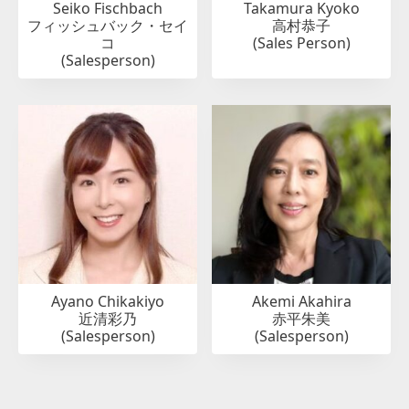
Seiko Fischbach
Takamura Kyoko
フィッシュバック・セイ
高村恭子
コ
(Sales Person)
(Salesperson)
Ayano Chikakiyo
Akemi Akahira
近清彩乃
赤平朱美
(Salesperson)
(Salesperson)