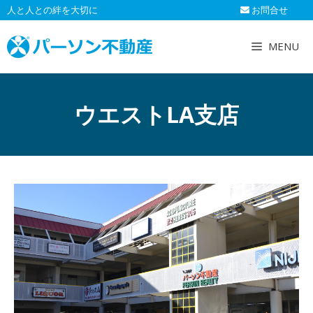
コ
人と人との絆を大切に
お問合せ
ン
テ
MENU
ン
ツ
へ
ウエストLA支店
ス
キ
ッ
プ