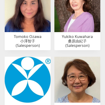
Tomoko Ozawa
Yukiko Kuwahara
小澤智子
桑原由紀子
(Salesperson)
(Salesperson)