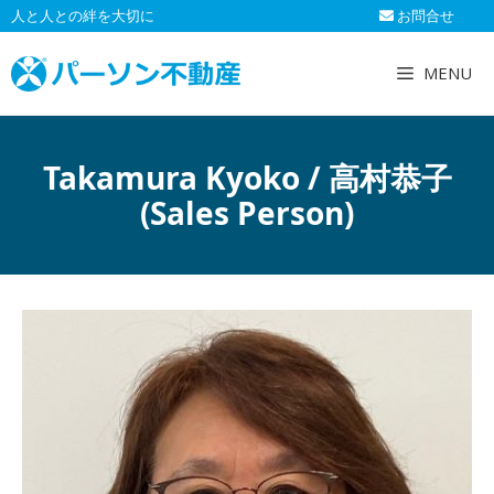
コ
人と人との絆を大切に
お問合せ
ン
テ
MENU
ン
ツ
へ
Takamura Kyoko / 高村恭子
ス
キ
(Sales Person)
ッ
プ