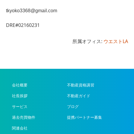
tkyoko3368@gmail.com
DRE#02160231
所属オフィス:
ウエストLA
会社概要
不動産資格講習
社長挨拶
不動産ガイド
サービス
ブログ
過去売買物件
提携パートナー募集
関連会社