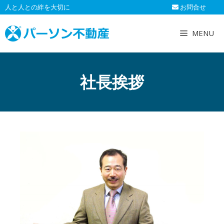
コ
人と人との絆を大切に
お問合せ
ン
テ
MENU
ン
ツ
へ
社長挨拶
ス
キ
ッ
プ