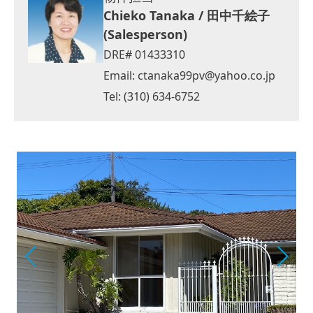
Chieko Tanaka / 田中千絵子
(Salesperson)
DRE# 01433310
Email:
ctanaka99pv@yahoo.co.jp
Tel: (310) 634-6752