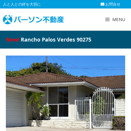
コ
人と人との絆を大切に
お問合せ
ン
テ
MENU
ン
ツ
へ
New!
Rancho Palos Verdes 90275
ス
キ
ッ
プ