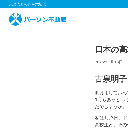
コ
人と人との絆を大切に
ン
テ
ン
ツ
へ
ス
日本の高
キ
ッ
2026年1月13日
プ
古泉明子
明けましておめ
1月もあっとい
たでしょうか。
私は1月3日、
高校生と、その