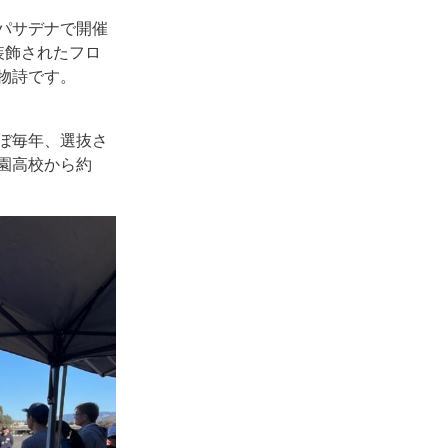
パサデナで開催
で装飾されたフロ
風物詩です。
ぼ毎年、選抜さ
園高校から約