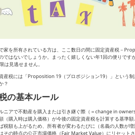
家を所有されている方は、ここ数日の間に固定資産税－Propert
のではないでしょうか。まったく嬉しくない年1回の便りですが、
期限は見逃せません。
産税には「Proposition 19（プロポジション19）」とい
か？
税の基本ルール
ニアで不動産を購入または引き継ぐ際（＝change in owner
額（購入時は購入価格）が今後の固定資産税を計算する基準額
ば税額も上がるため、所有者が変わるたびに（名義の人数が増
その時点の公正市場価格（Fair Market Value）にリセット