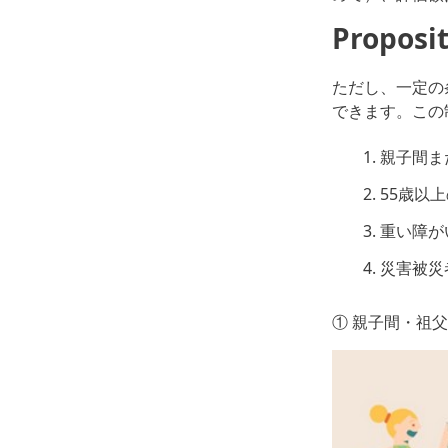
Propos
ただし、一定の
できます。この制
親子間ま
55歳以
重い障が
災害被災
① 親子間・祖