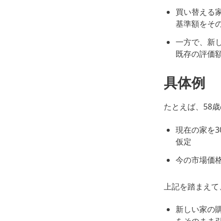
買い替える
基準額をそ
一方で、新
既存の評価
具体例
たとえば、58
現在の家を30
仮定
今の市場価格は 
上記を踏まえて
新しい家の購入