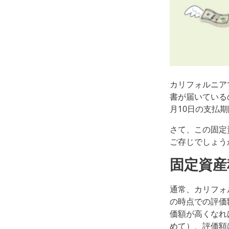
カリフォルニアで
書が届いている
月10日の支払
さて、この固定資
ご存じでしょう
固定資産
通常、カリフォル
の時点での評価
価額が高くなれ
めて）、評価額は