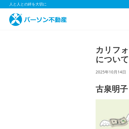
コ
人と人との絆を大切に
ン
テ
ン
ツ
へ
ス
カリフォル
キ
について
ッ
プ
2025年10月14日
古泉明子