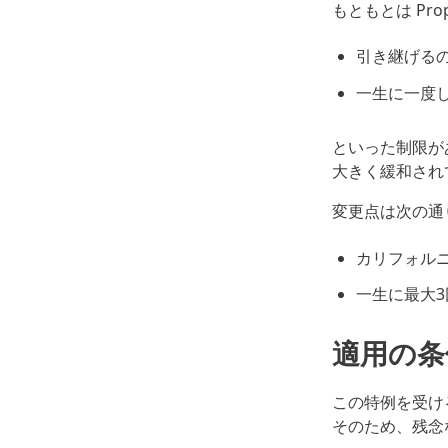
もともとは Pro
引き継げる
一生に一度
といった制限があ
大きく緩和され
変更点は次の通
カリフォル
一生に最大
適用の条
この特例を受け
そのため、残念