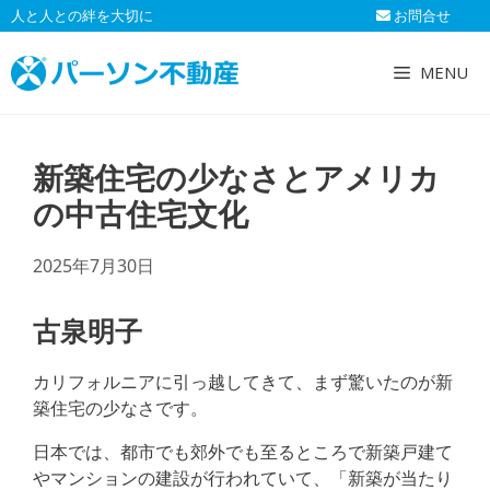
コ
人と人との絆を大切に
お問合せ
ン
テ
MENU
ン
ツ
へ
新築住宅の少なさとアメリカ
ス
キ
の中古住宅文化
ッ
プ
2025年7月30日
古泉明子
カリフォルニアに引っ越してきて、まず驚いたのが新
築住宅の少なさです。
日本では、都市でも郊外でも至るところで新築戸建て
やマンションの建設が行われていて、「新築が当たり