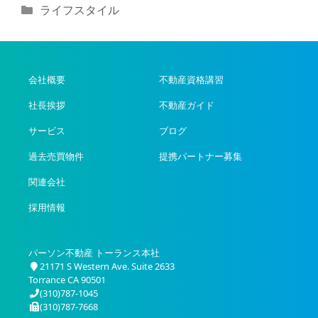
カ
ライフスタイル
テ
ゴ
リ
ー
会社概要
不動産資格講習
社長挨拶
不動産ガイド
サービス
ブログ
過去売買物件
提携パートナー募集
関連会社
採用情報
パーソン不動産 トーランス本社
21171 S Western Ave. Suite 2633
Torrance CA 90501
(310)787-1045
(310)787-7668