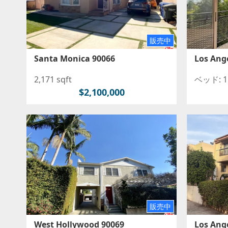
販売中
Santa Monica 90066
Los Ang
2,171 sqft
ベッド: 1 
$2,100,000
販売中
West Hollywood 90069
Los Ang