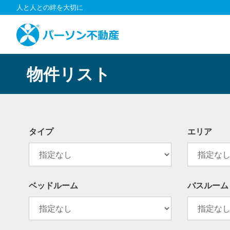
コ
人と人との絆を大切に
ン
テ
ン
ツ
へ
物件リスト
ス
キ
ッ
プ
タイプ
エリア
ベッドルーム
バスルーム
指
定
な