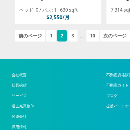
ベッド: 0 /
バス: 1
630 sqft
7,314 sq
$2,550/月
ペ
ペ
ペ
ペ
前のページ
1
2
3
…
10
次のページ
ー
ー
ー
ー
ジ
ジ
ジ
ジ
会社概要
不動産資格講
社長挨拶
不動産ガイド
サービス
ブログ
過去売買物件
提携パートナ
関連会社
採用情報