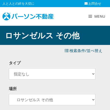
コ
人と人との絆を大切に
お問合せ
ン
テ
MENU
ン
ツ
へ
ロサンゼルス その他
ス
キ
ッ
検索条件/並べ替え
プ
タイプ
場所