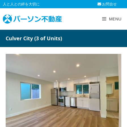
コ
人と人との絆を大切に
お問合せ
ン
テ
MENU
ン
ツ
へ
Culver City (3 of Units)
ス
キ
ッ
プ