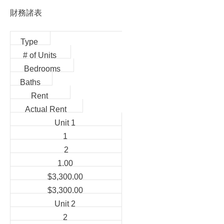
財務諸表
Type
# of Units
Bedrooms
Baths
Rent
Actual Rent
Unit 1
1
2
1.00
$3,300.00
$3,300.00
Unit 2
2