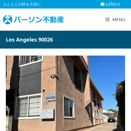
コ
人と人との絆を大切に
お問合せ
ン
テ
MENU
ン
ツ
へ
Los Angeles 90026
ス
キ
ッ
プ