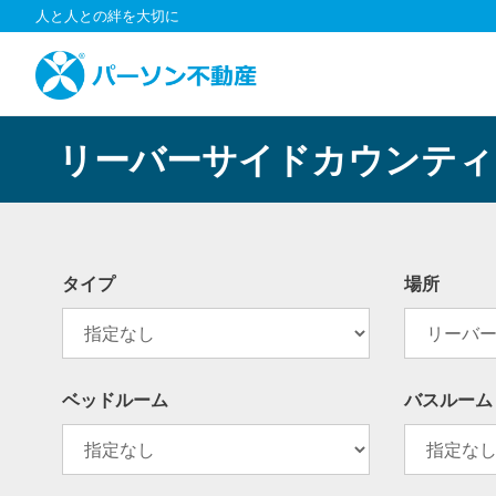
コ
人と人との絆を大切に
ン
テ
ン
ツ
へ
リーバーサイドカウンティ
ス
キ
ッ
プ
タイプ
場所
ベッドルーム
バスルーム