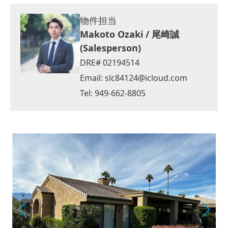
物件担当
Makoto Ozaki / 尾崎誠
(Salesperson)
DRE# 02194514
Email:
slc84124@icloud.com
Tel: 949-662-8805