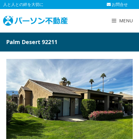
コ
人と人との絆を大切に
お問合せ
ン
テ
MENU
ン
ツ
へ
Palm Desert 92211
ス
キ
ッ
プ