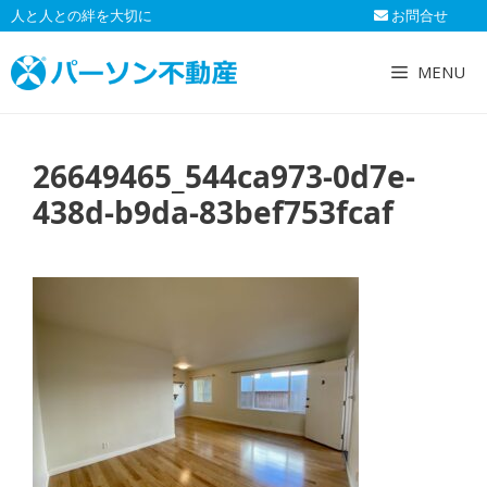
コ
人と人との絆を大切に
お問合せ
ン
テ
MENU
ン
ツ
へ
26649465_544ca973-0d7e-
ス
キ
438d-b9da-83bef753fcaf
ッ
プ