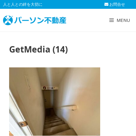
コ
人と人との絆を大切に
お問合せ
ン
テ
MENU
ン
ツ
へ
GetMedia (14)
ス
キ
ッ
プ