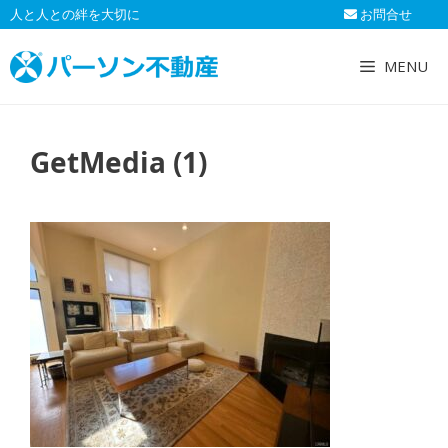
コ
人と人との絆を大切に
お問合せ
ン
テ
MENU
ン
ツ
へ
GetMedia (1)
ス
キ
ッ
プ