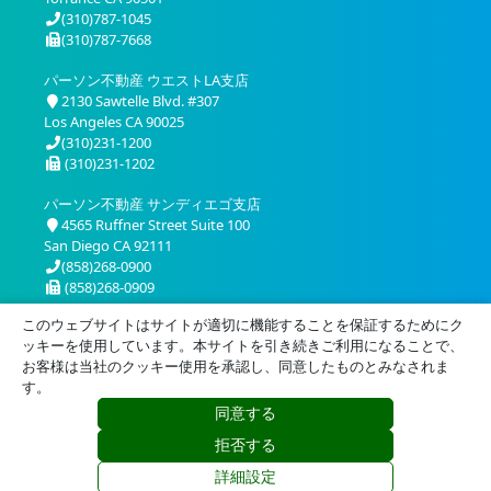
(310)787-1045
(310)787-7668
パーソン不動産 ウエストLA支店
2130 Sawtelle Blvd. #307
Los Angeles CA 90025
(310)231-1200
(310)231-1202
パーソン不動産 サンディエゴ支店
4565 Ruffner Street Suite 100
San Diego CA 92111
(858)268-0900
(858)268-0909
このウェブサイトはサイトが適切に機能することを保証するためにク
ッキーを使用しています。本サイトを引き続きご利用になることで、
お客様は当社のクッキー使用を承認し、同意したものとみなされま
す。
同意する
プライバシー
利用規約
拒否する
© 2026 Person Realty, Inc. All Rights Reserved.
詳細設定