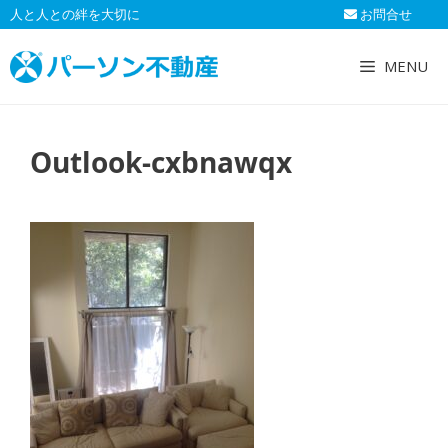
コ
人と人との絆を大切に
お問合せ
ン
テ
MENU
ン
ツ
へ
Outlook-cxbnawqx
ス
キ
ッ
プ