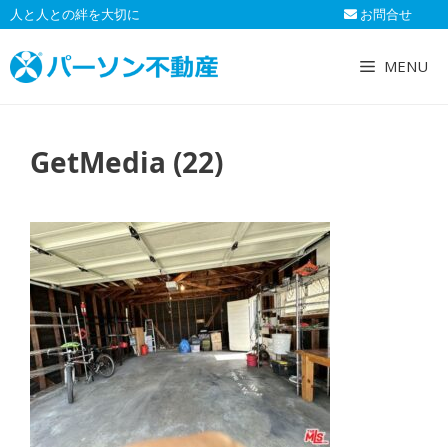
コ
人と人との絆を大切に
お問合せ
ン
テ
MENU
ン
ツ
へ
GetMedia (22)
ス
キ
ッ
プ