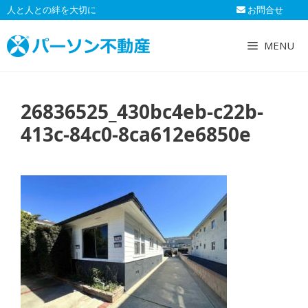
コ
人と人との絆を大切に
お問合せ
ン
テ
MENU
ン
ツ
へ
26836525_430bc4eb-c22b-
ス
キ
413c-84c0-8ca612e6850e
ッ
プ