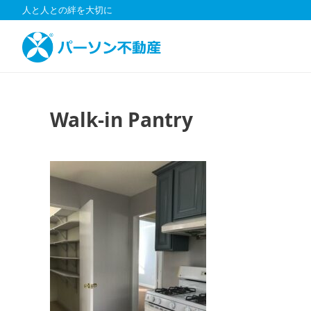
コ
人と人との絆を大切に
ン
テ
ン
ツ
へ
ス
Walk-in Pantry
キ
ッ
プ