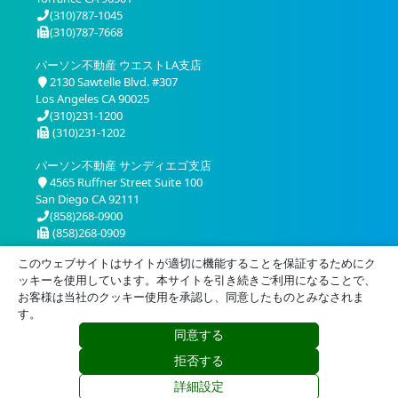
(310)787-1045
(310)787-7668
パーソン不動産 ウエストLA支店
2130 Sawtelle Blvd. #307
Los Angeles CA 90025
(310)231-1200
(310)231-1202
パーソン不動産 サンディエゴ支店
4565 Ruffner Street Suite 100
San Diego CA 92111
(858)268-0900
(858)268-0909
このウェブサイトはサイトが適切に機能することを保証するためにク
ッキーを使用しています。本サイトを引き続きご利用になることで、
お客様は当社のクッキー使用を承認し、同意したものとみなされま
す。
同意する
プライバシー
利用規約
拒否する
© 2026 Person Realty, Inc. All Rights Reserved.
詳細設定