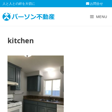
コ
人と人との絆を大切に
お問合せ
ン
テ
MENU
ン
ツ
へ
kitchen
ス
キ
ッ
プ