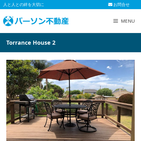
コ
人と人との絆を大切に
お問合せ
ン
テ
MENU
ン
ツ
へ
Torrance House 2
ス
キ
ッ
プ