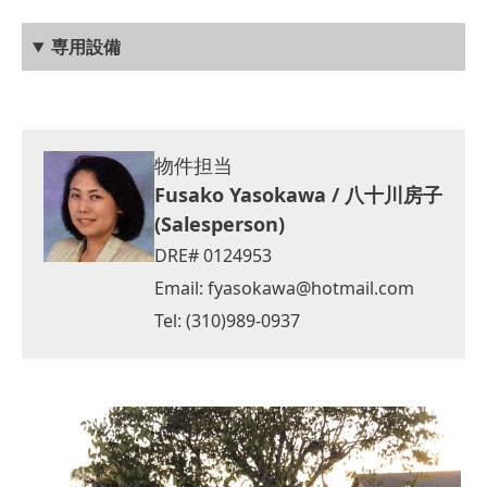
専用設備
物件担当
Fusako Yasokawa / 八十川房子
(Salesperson)
DRE# 0124953
Email:
fyasokawa@hotmail.com
Tel: (310)989-0937