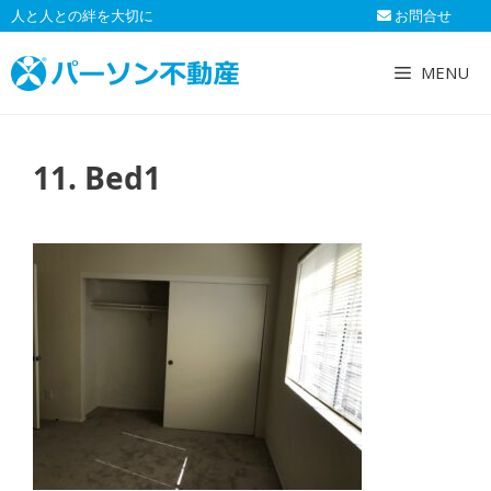
コ
人と人との絆を大切に
お問合せ
ン
テ
MENU
ン
ツ
へ
11. Bed1
ス
キ
ッ
プ