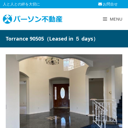
コ
人と人との絆を大切に
お問合せ
ン
テ
MENU
ン
ツ
へ
Torrance 90505（Leased in ５ days）
ス
キ
ッ
プ