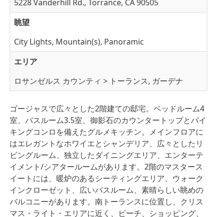
5228 Vanderhill Rd., Torrance, CA 90505
眺望
City Lights, Mountain(s), Panoramic
エリア
ロサンゼルス カウンティ > トーランス, ガーデナ
ゴージャスで広々とした2階建ての邸宅。ベッドルーム4
室、バスルーム3.5室、御影石のカウンタートップとバイ
キングコンロを備えたグルメキッチン。メインフロアに
はエレガントなホワイエとシャンデリア、広々としたリ
ビングルーム、独立したダイニングエリア、エンターテ
イメント/シアタールームがあります。2階のマスタース
イートには、暖炉のあるシーティングエリア、ウォーク
インクローゼット、広いバスルーム、素晴らしい眺めの
バルコニーがあります。南トーランスに位置し、クリス
マス・ライト・エリアに近く、ビーチ、ショッピング、