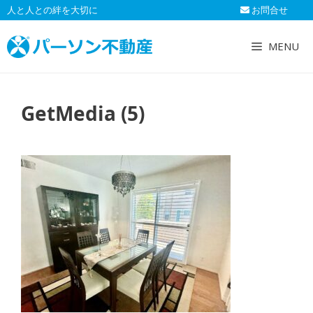
コ
人と人との絆を大切に
お問合せ
ン
テ
MENU
ン
ツ
へ
GetMedia (5)
ス
キ
ッ
プ