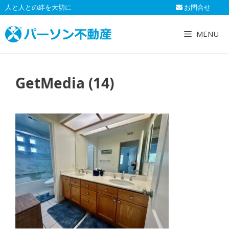
コ
人と人との絆を大切に
お問合せ
ン
テ
MENU
ン
ツ
へ
GetMedia (14)
ス
キ
ッ
プ