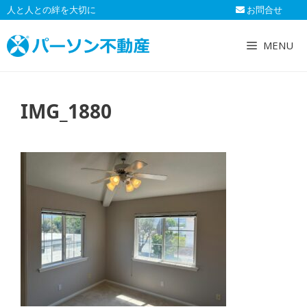
コ
人と人との絆を大切に
お問合せ
ン
テ
MENU
ン
ツ
へ
IMG_1880
ス
キ
ッ
プ