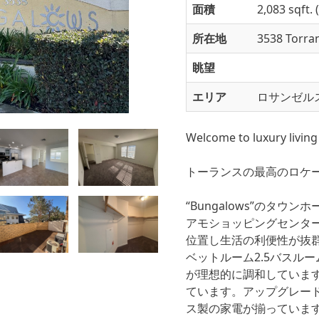
面積
2,083 sqft
所在地
3538 Torran
眺望
エリア
ロサンゼルス
Welcome to luxury livin
トーランスの最高のロケ
“Bungalows”のタ
アモショッピングセンター、
位置し生活の利便性が抜
ベットルーム2.5バスルー
が理想的に調和していま
ています。アップグレー
ス製の家電が揃っていま