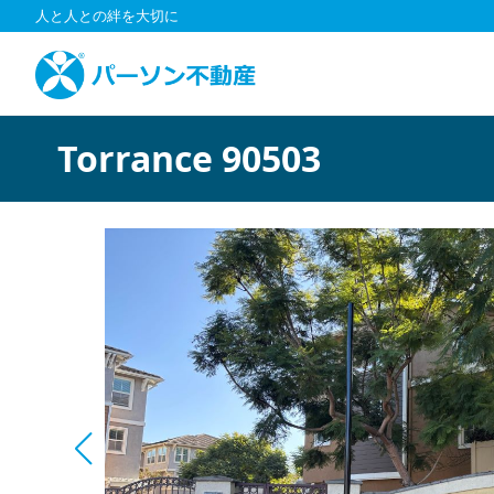
コ
人と人との絆を大切に
ン
テ
ン
ツ
へ
Torrance 90503
ス
キ
ッ
プ