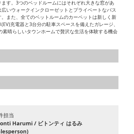
ります。3つのベッドルームにはそれぞれ大きな窓があ
は広いウォークインクローゼットとプライベートなバス
す。また、全てのベットルームのカーペットは新しく新
(EV)充電器と3台分の駐車スペースを備えたガレージ、
この素晴らしいタウンホームで贅沢な生活を体験する機会
件担当
tonti Harumi / ビトンティ はるみ
alesperson)