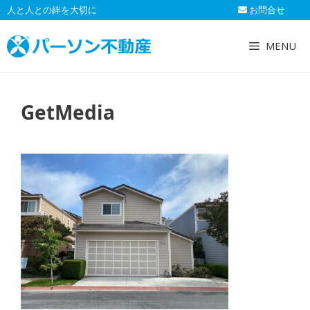
コ
人と人との絆を大切に
お問合せ
ン
テ
MENU
ン
ツ
へ
GetMedia
ス
キ
ッ
プ