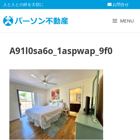
コ
人と人との絆を大切に
お問合せ
ン
テ
MENU
ン
ツ
へ
A91l0sa6o_1aspwap_9f0
ス
キ
ッ
プ