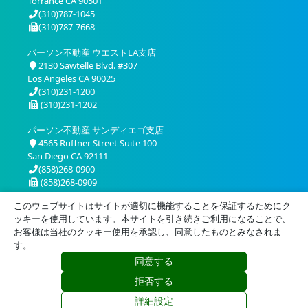
Torrance CA 90501
(310)787-1045
(310)787-7668
パーソン不動産 ウエストLA支店
2130 Sawtelle Blvd. #307
Los Angeles CA 90025
(310)231-1200
(310)231-1202
パーソン不動産 サンディエゴ支店
4565 Ruffner Street Suite 100
San Diego CA 92111
(858)268-0900
(858)268-0909
このウェブサイトはサイトが適切に機能することを保証するためにク
ッキーを使用しています。本サイトを引き続きご利用になることで、
お客様は当社のクッキー使用を承認し、同意したものとみなされま
す。
同意する
プライバシー
利用規約
拒否する
© 2026 Person Realty, Inc. All Rights Reserved.
詳細設定