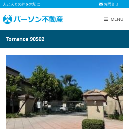
コ
人と人との絆を大切に
お問合せ
ン
テ
MENU
ン
ツ
へ
Torrance 90502
ス
キ
ッ
プ