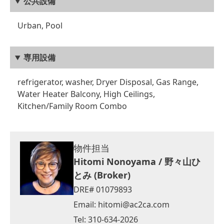
公共設備
Urban, Pool
専用設備
refrigerator, washer, Dryer Disposal, Gas Range,
Water Heater Balcony, High Ceilings,
Kitchen/Family Room Combo
物件担当
Hitomi Nonoyama / 野々山ひ
とみ (Broker)
DRE# 01079893
Email:
hitomi@ac2ca.com
Tel: 310-634-2026