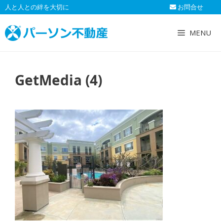
コ
人と人との絆を大切に
お問合せ
ン
テ
MENU
ン
ツ
へ
GetMedia (4)
ス
キ
ッ
プ