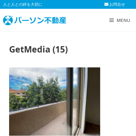
コ
人と人との絆を大切に
お問合せ
ン
テ
MENU
ン
ツ
へ
GetMedia (15)
ス
キ
ッ
プ