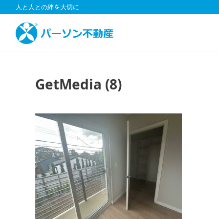
コ
人と人との絆を大切に
ン
テ
ン
ツ
へ
ス
GetMedia (8)
キ
ッ
プ