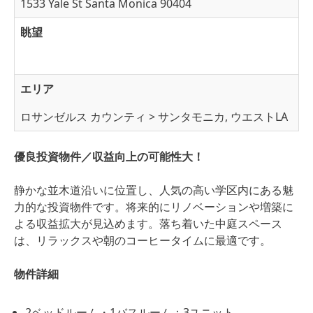
1533 Yale St Santa Monica 90404
眺望
エリア
ロサンゼルス カウンティ > サンタモニカ, ウエストLA
優良投資物件／収益向上の可能性大！
静かな並木道沿いに位置し、人気の高い学区内にある魅
力的な投資物件です。将来的にリノベーションや増築に
よる収益拡大が見込めます。落ち着いた中庭スペース
は、リラックスや朝のコーヒータイムに最適です。
物件詳細
2ベッドルーム・1バスルーム：3ユニット