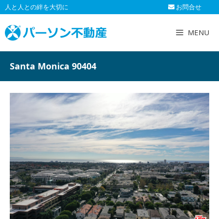
コ
人と人との絆を大切に
お問合せ
ン
テ
MENU
ン
ツ
へ
Santa Monica 90404
ス
キ
ッ
プ