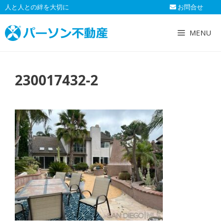
コ
人と人との絆を大切に
お問合せ
ン
テ
MENU
ン
ツ
へ
230017432-2
ス
キ
ッ
プ