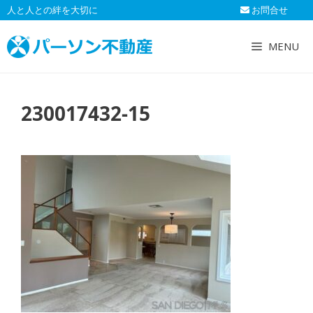
コ
人と人との絆を大切に
お問合せ
ン
テ
MENU
ン
ツ
へ
230017432-15
ス
キ
ッ
プ