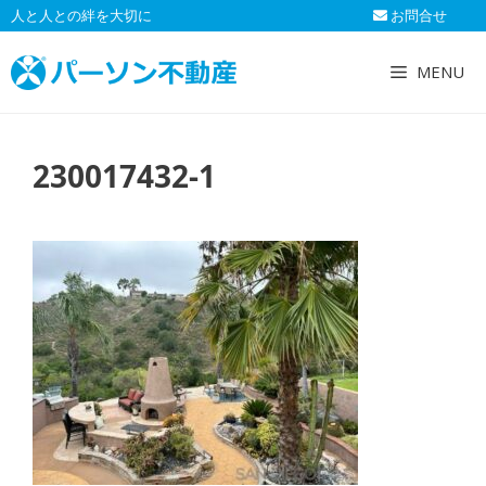
コ
人と人との絆を大切に
お問合せ
ン
テ
MENU
ン
ツ
へ
230017432-1
ス
キ
ッ
プ