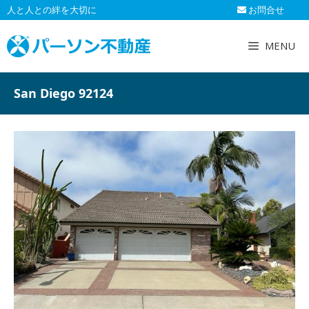
コ
人と人との絆を大切に
お問合せ
ン
テ
MENU
ン
ツ
へ
San Diego 92124
ス
キ
ッ
プ