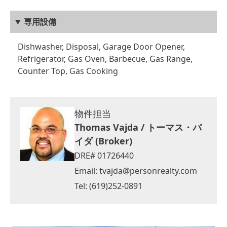
専用設備
Dishwasher, Disposal, Garage Door Opener,
Refrigerator, Gas Oven, Barbecue, Gas Range,
Counter Top, Gas Cooking
物件担当
Thomas Vajda / トーマス・バ
イダ (Broker)
DRE# 01726440
Email:
tvajda@personrealty.com
Tel: (619)252-0891