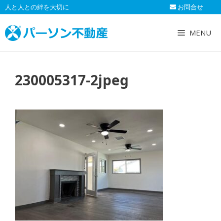
コ
人と人との絆を大切に
お問合せ
ン
テ
MENU
ン
ツ
へ
230005317-2jpeg
ス
キ
ッ
プ