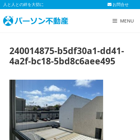
コ
人と人との絆を大切に
お問合せ
ン
テ
MENU
ン
ツ
へ
240014875-b5df30a1-dd41-
ス
キ
4a2f-bc18-5bd8c6aee495
ッ
プ