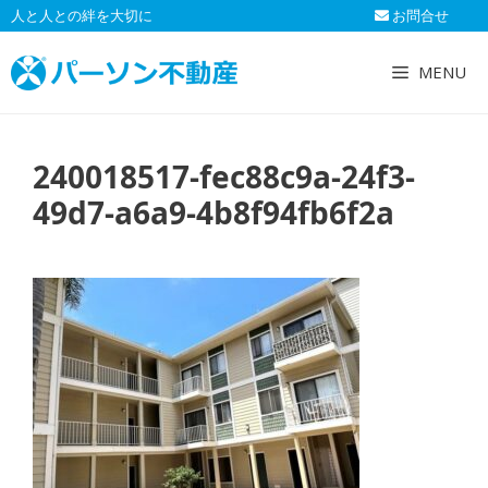
コ
人と人との絆を大切に
お問合せ
ン
テ
MENU
ン
ツ
へ
240018517-fec88c9a-24f3-
ス
キ
49d7-a6a9-4b8f94fb6f2a
ッ
プ