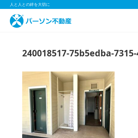
コ
人と人との絆を大切に
ン
テ
ン
ツ
へ
ス
240018517-75b5edba-7315-
キ
ッ
プ