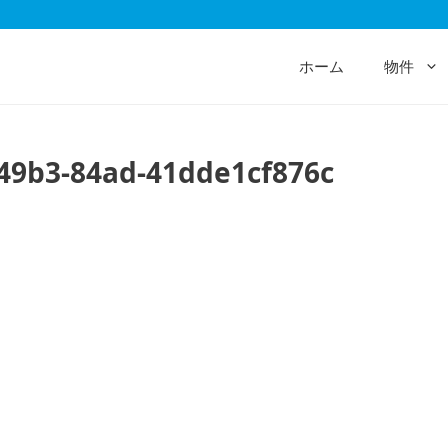
ホーム
物件
49b3-84ad-41dde1cf876c