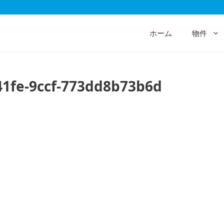
ホーム
物件
41fe-9ccf-773dd8b73b6d