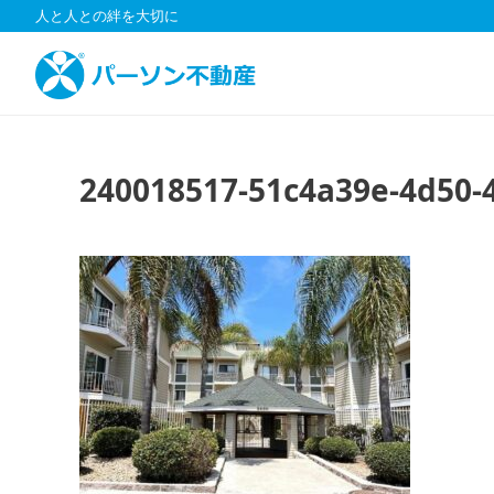
コ
人と人との絆を大切に
ン
テ
ン
ツ
へ
ス
240018517-51c4a39e-4d50-
キ
ッ
プ