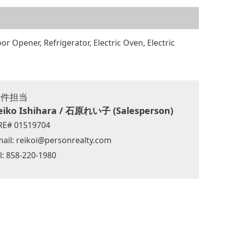
r Opener, Refrigerator, Electric Oven, Electric
物件担当
eiko Ishihara / 石原れい子 (Salesperson)
RE# 01519704
ail:
reikoi@personrealty.com
l: 858-220-1980