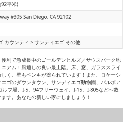
 (約92平米)
way #305 San Diego, CA 92102
 カウンティ > サンディエゴ その他
。便利で急成長中のゴールデンヒルズ／サウスパーク地
ミニアム！風通しの良い最上階。床、窓、ガラススライ
新しく、壁もペンキが塗られています！また、ロケーシ
ィエゴのダウンタウン、サンディエゴ動物園、バルボア
ルフ場、I-5、94フリーウェイ、I-15、I-805などへ数
けます。あなたの新しい家にしましょう！