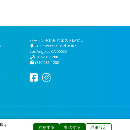
パーソン不動産 ウエストLA支店
3
2130 Sawtelle Blvd. #307
Los Angeles CA 90025
(310)231-1200
(310)231-1202
様は
同意する
拒否する
詳細設定