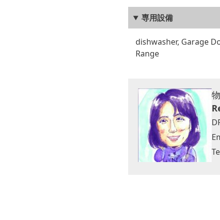
専用設備
dishwasher, Garage Doo
Range
R
D
Em
Te