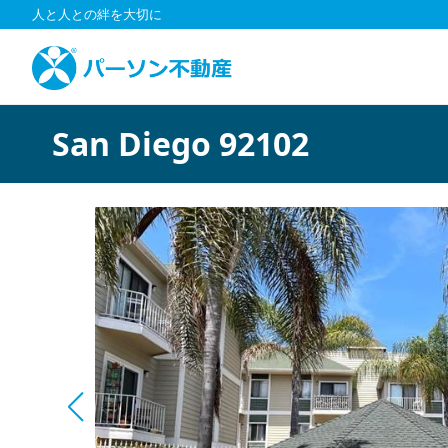
コ
人と人との絆を大切に
ン
テ
ン
ツ
へ
San Diego 92102
ス
キ
ッ
プ