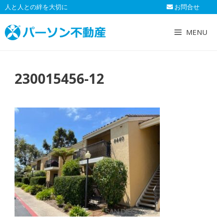
コ
人と人との絆を大切に
お問合せ
ン
テ
MENU
ン
ツ
へ
230015456-12
ス
キ
ッ
プ